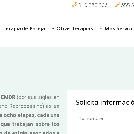
910 280 906
655 5
Terapia de Pareja
Otras Terapias
Más Servici
a EMDR
(por sus siglas en
Solicita informaci
 and Reprocessing) es
un
e ocho etapas, cada una
que trabajan sobre los
s de estrés asociados a