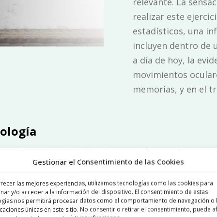
relevante. La sensa
realizar este ejerci
estadísticos, una inf
incluyen dentro de u
a día de hoy, la evid
movimientos oculare
memorias, y en el 
ología
paña,
la terapia psicológica EMDR lleva más de 30
Gestionar el Consentimiento de las Cookies
omo cualquier vertiente que busque tratar problema
ntíficamente.
En la actualidad, su aplicación tiene un
frecer las mejores experiencias, utilizamos tecnologías como las cookies para
nar y/o acceder a la información del dispositivo. El consentimiento de estas
ogías nos permitirá procesar datos como el comportamiento de navegación o 
icaciones únicas en este sitio. No consentir o retirar el consentimiento, puede a
traumático
Hipocondría