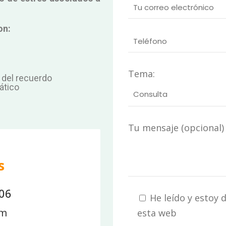
on:
Tema:
 del recuerdo
ático
Tu mensaje (opcional)
s
06
He leído y estoy 
om
esta web