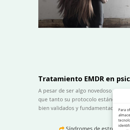
Tratamiento EMDR en psic
A pesar de ser algo novedoso en Es
que tanto su protocolo estándar, c
bien validados y fundamentados cie
Para o
almace
tecnol
identif
Síndromes de estrés pos