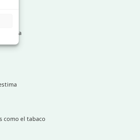
 Crónica
estima
s como el tabaco