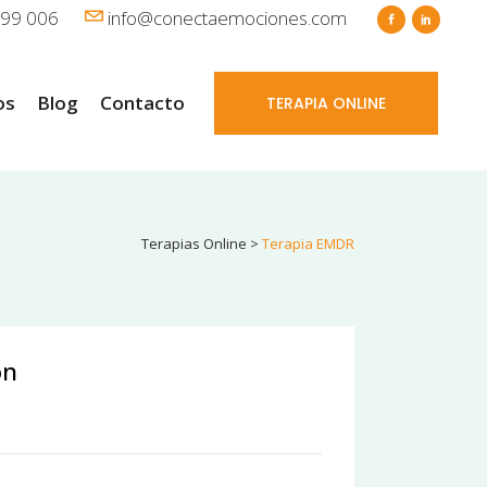
99 006
info@conectaemociones.com
os
Blog
Contacto
TERAPIA ONLINE
Terapias Online
>
Terapia EMDR
ón