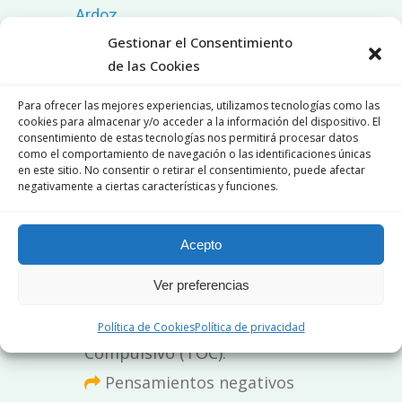
Ardoz
Gestionar el Consentimiento
de las Cookies
Psicólogos para
Para ofrecer las mejores experiencias, utilizamos tecnologías como las
jóvenes de 12 a 17 años
cookies para almacenar y/o acceder a la información del dispositivo. El
consentimiento de estas tecnologías nos permitirá procesar datos
Nuestro
equipo de psicólogos
como el comportamiento de navegación o las identificaciones únicas
en este sitio. No consentir o retirar el consentimiento, puede afectar
para jóvenes
, son expertos en
negativamente a ciertas características y funciones.
terapia para adolescentes
enfocadas en dar solución a
Acepto
inconvenientes como:
Ver preferencias
Trastorno Obsesivo
Política de Cookies
Política de privacidad
Compulsivo (TOC).
Pensamientos negativos