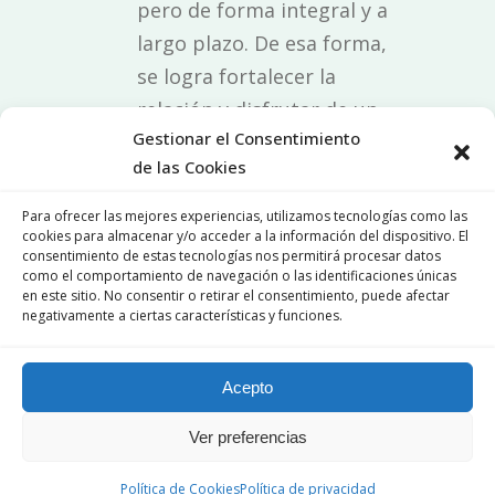
pero de forma integral y a
largo plazo. De esa forma,
se logra fortalecer la
relación y disfrutar de un
Gestionar el Consentimiento
proyecto a futuro más feliz
de las Cookies
y estable.
Para ofrecer las mejores experiencias, utilizamos tecnologías como las
Otros servicios que brindamos
cookies para almacenar y/o acceder a la información del dispositivo. El
junto a la terapia de pareja
consentimiento de estas tecnologías nos permitirá procesar datos
como el comportamiento de navegación o las identificaciones únicas
en este sitio. No consentir o retirar el consentimiento, puede afectar
Psicología Infantil en
negativamente a ciertas características y funciones.
Alcalá de Henares
Acepto
Psicología para
adolescentes en Alcalá
Ver preferencias
de Henares
Política de Cookies
Política de privacidad