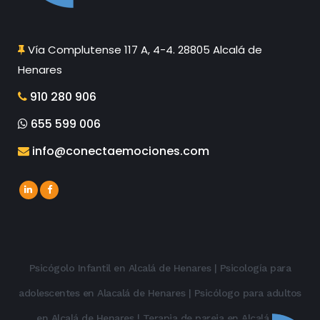
Vía Complutense 117 A, 4-4. 28805 Alcalá de
Henares
910 280 906
655 599 006
info@conectaemociones.com
Psicógolo Infantil en Alcalá de Henares
|
Psicología para
adolescentes en Alacalá de Henares
|
Psicólogo para adultos
en Alcalá de Henares
|
Terapia de pareja en Alcalá de