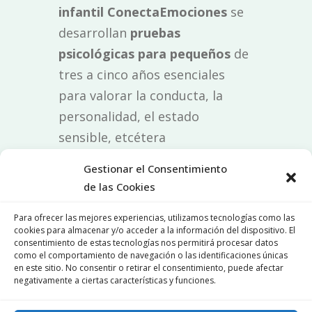
infantil ConectaEmociones
se
desarrollan
pruebas
psicológicas para pequeños
de
tres a cinco años esenciales
para valorar la conducta, la
personalidad, el estado
sensible, etcétera
Estos test son instrumentos de
Gestionar el Consentimiento
psicopedagogia infantil que
de las Cookies
sirven para valorar el estado de
Para ofrecer las mejores experiencias, utilizamos tecnologías como las
los pequeños. Algunos más
cookies para almacenar y/o acceder a la información del dispositivo. El
consentimiento de estas tecnologías nos permitirá procesar datos
usuales son:
como el comportamiento de navegación o las identificaciones únicas
en este sitio. No consentir o retirar el consentimiento, puede afectar
Test de Bender
negativamente a ciertas características y funciones.
Análisis sicológico de los