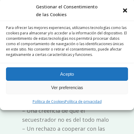
control o abuso
desarrollarán el
Gestionar el Consentimiento
Síndrome de Estocolmo, sin
de las Cookies
embargo, hay algunos
síntomas
Para ofrecer las mejores experiencias, utilizamos tecnologías como las
comunes
que los afectados
cookies para almacenar y/o acceder a la información del dispositivo. El
consentimiento de estas tecnologías nos permitirá procesar datos
pueden experimentar. Estos
como el comportamiento de navegación o las identificaciones únicas
incluyen
en este sitio. No consentir o retirar el consentimiento, puede afectar
negativamente a ciertas características y funciones.
– Sentimientos positivos hacia el
secuestrador, incluyendo empatía
Acepto
y simpatía
Ver preferencias
– Un sentimiento de identificación
con el captor
Política de Cookies
Política de privacidad
– Una creencia de que el
secuestrador no es del todo malo
– Un rechazo a cooperar con las