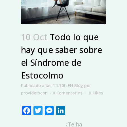
10 Oct
Todo lo que
hay que saber sobre
el Síndrome de
Estocolmo
Publicado a las 14:10h
EN
Blog
por
providerscon
0 Comentarios
0
Likes
Facebook
Twitter
Messenger
LinkedIn
¿Te ha